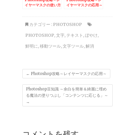
イヤーマスクの使い方
イヤーマスクの応用～
～
カテゴリー :
PHOTOSHOP
PHOTOSHOP
,
文字
,
テキスト
,
ぼやけ
,
鮮明に
,
移動ツール
,
文字ツール
,
解消
←
Photoshop攻略～レイヤーマスクの応用～
Photoshop豆知識 ～余白を簡単＆綺麗に埋め
る魔法の塗りつぶし「コンテンツに応じる」～
→
コメントを残す