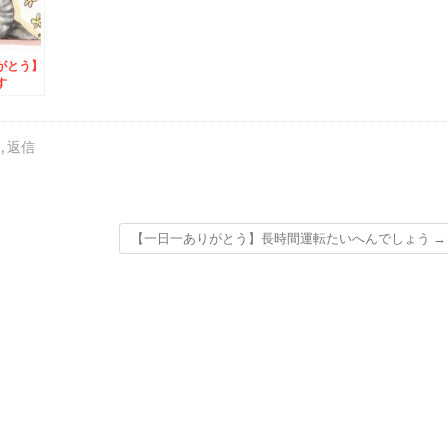
がとう】
す
う
,
返信
【一日一ありがとう】長時間運転たいへんでしょう
→